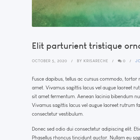
Elit parturient tristique or
OCTOBER 5, 2020
BY
KRISARECHE
0
J
Fusce dapibus, tellus ac cursus commodo, tortor
amet. Vivamus sagittis lacus vel augue laoreet ru
sit amet fermentum. Aenean lacinia bibendum null
Vivamus sagittis lacus vel augue laoreet rutrum f
consectetur vestibulum.
Donec sed odio dui consectetur adipiscing elit. Etiam
Phasellus rhoncus tincidunt auctor. Nullam eu sagi