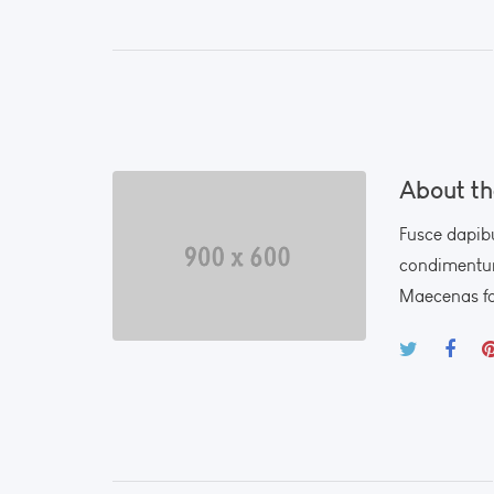
About th
Fusce dapib
condimentum
Maecenas fau